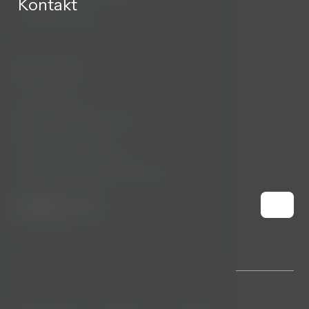
Kontakt
GDPR & Cookies
Kontakt
U Nikolajky 5
Praha 5 - Anděl. 150 00
Česká republika
T:
(+420) 123 456 789
E:
sales@bookolosystem.com