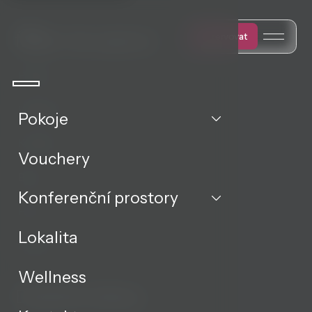
Může Vás zajímat
Rezervovat
Pokoje
Wellness
Pokoje
Kontakt
Vouchery
Blog
Konferenční prostory
FAQ
Lokalita
Kariéra
Wellness
Důležité odkazy