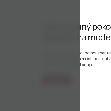
Zrenovovaný pokoj
důrazem na modern
Pokoje se širokou a pohodlnou manžels
moderní koupelnou a nadstandardní 
přístup do Executive Lounge.
Rezervovat