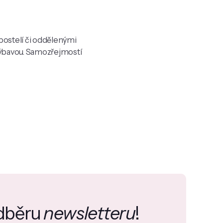
ostelí či oddělenými
výbavou. Samozřejmostí
.
odběru
newsletteru
!