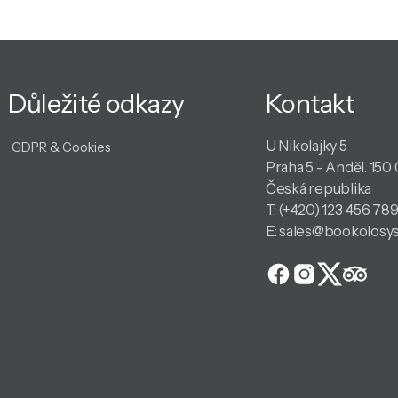
Důležité odkazy
Kontakt
U Nikolajky 5
GDPR & Cookies
Praha 5 - Anděl. 150
Česká republika
T:
(+420) 123 456 78
E:
sales@bookolosy