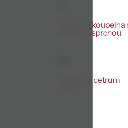
01
Elegantní koupelna 
dešťovou sprchou
04
Výhled na cetrum
města