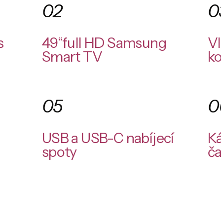
02
0
s
49“full HD Samsung
Vl
Smart TV
ko
05
0
USB a USB-C nabíjecí
Ká
spoty
ča