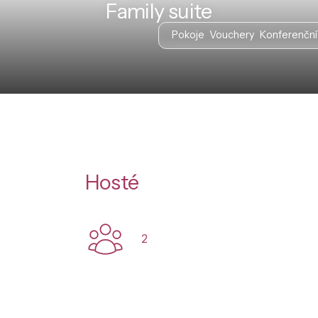
Family suite
Pokoje
Vouchery
Konferenční
Hosté
2