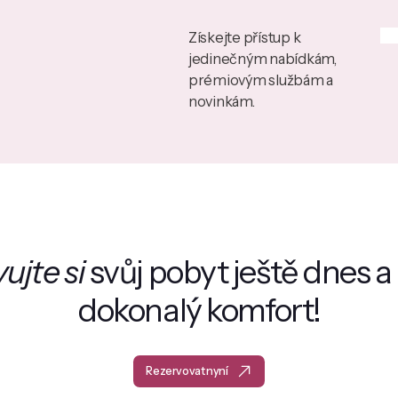
Získejte přístup k
jedinečným nabídkám,
prémiovým službám a
novinkám.
ujte si
svůj pobyt ještě dnes a 
dokonalý komfort!
Rezervovat nyní