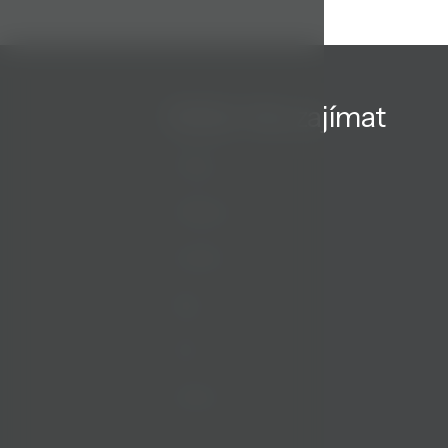
Může Vás zajímat
Pokoje
Wellness
Kontakt
Blog
FAQ
Kariéra