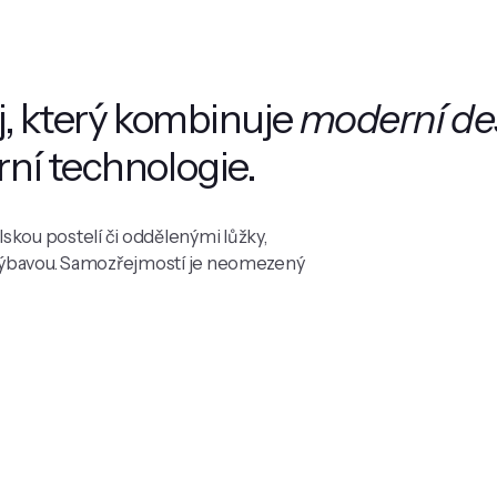
, který kombinuje
moderní de
í technologie.
kou postelí či oddělenými lůžky,
výbavou. Samozřejmostí je neomezený